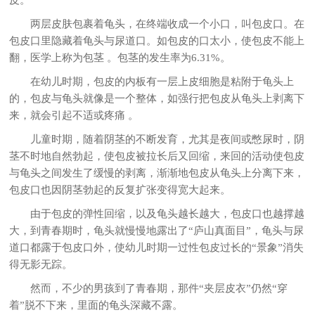
两层皮肤包裹着龟头，在终端收成一个小口，叫包皮口。在
包皮口里隐藏着龟头与尿道口。如包皮的口太小，使包皮不能上
翻，医学上称为包茎 。包茎的发生率为6.31%。
在幼儿时期，包皮的内板有一层上皮细胞是粘附于龟头上
的，包皮与龟头就像是一个整体，如强行把包皮从龟头上剥离下
来，就会引起不适或疼痛 。
儿童时期，随着阴茎的不断发育，尤其是夜间或憋尿时，阴
茎不时地自然勃起，使包皮被拉长后又回缩，来回的活动使包皮
与龟头之间发生了缓慢的剥离，渐渐地包皮从龟头上分离下来，
包皮口也因阴茎勃起的反复扩张变得宽大起来。
由于包皮的弹性回缩，以及龟头越长越大，包皮口也越撑越
大，到青春期时，龟头就慢慢地露出了“庐山真面目”，龟头与尿
道口都露于包皮口外，使幼儿时期一过性包皮过长的“景象”消失
得无影无踪。
然而，不少的男孩到了青春期，那件“夹层皮衣”仍然“穿
着”脱不下来，里面的龟头深藏不露。