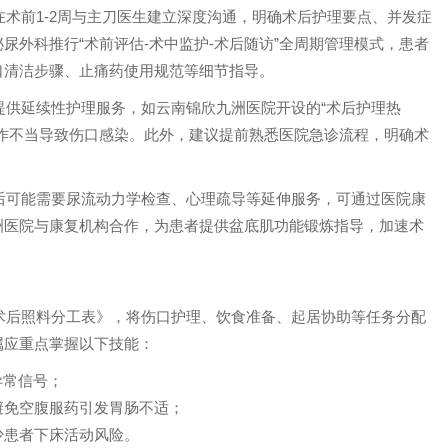
术前1-2周与主刀医生建立深度沟通，明确术后护理要点、并发症
尿外科推行“术前评估-术中监护-术后随访”全周期管理模式，患者
口清洁步骤、止痛药使用规范等细节指导。
提供延续性护理服务，如云南锦欣九洲医院开设的“术后护理热
作不当导致伤口感染。此外，建议提前熟悉医院急诊流程，明确术
后可能需要尿流动力学检查、心理疏导等延伸服务，可通过医院康
洲医院与康复机构合作，为患者提供盆底肌功能锻炼指导，加速术
术后照料分工表》，将伤口护理、饮食准备、起居协助等任务分配
属应重点掌握以下技能：
异常信号；
避免空腹服药引发胃肠不适；
少患者下床活动风险。