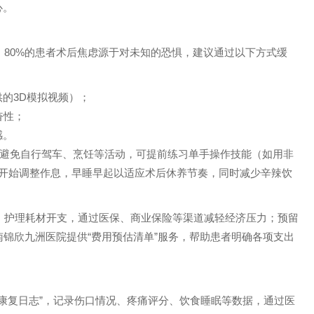
心。
，80%的患者术后焦虑源于对未知的恐惧，建议通过以下方式缓
的3D模拟视频）；
奋性；
感。
需避免自行驾车、烹饪等活动，可提前练习单手操作技能（如用非
天开始调整作息，早睡早起以适应术后休养节奏，同时减少辛辣饮
、护理耗材开支，通过医保、商业保险等渠道减轻经济压力；预留
南锦欣九洲医院提供“费用预估清单”服务，帮助患者明确各项支出
日康复日志”，记录伤口情况、疼痛评分、饮食睡眠等数据，通过医