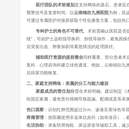
医疗团队的术前规划
是支持网络的基石。患者应在
预警信号及复查时间。以
云南锦欣九洲医院
为例，其泌
可通过专属医护对接群获取个性化康复方案，包括伤
专科护士的角色不可替代
。术前需确认医院是否
线”，可由护士远程指导换药、拆线等操作，避免因操
后突发出血、肿胀加剧等紧急情况的处理路径。
辅助医疗资源的提前整合
同样重要。部分患者术
复科、心理咨询科建立绿色通道。例如，云南锦欣九
后排尿功能恢复。
二、家庭支持网络：亲属的分工与能力建设
家庭成员的责任划分
需在术前明确。建议制定《
给固定家属，避免责任模糊导致疏漏。配偶或直系亲
伤口观察
：识别红肿范围超过2cm、渗液呈黄绿色等
疼痛管理
：按医嘱使用非甾体抗炎药（如布洛芬），
生活协助
：准备防滑拖鞋、床边尿壶等辅助工具，减