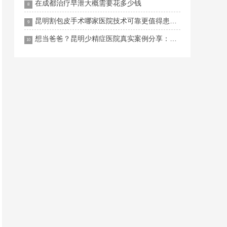
在成都治疗早泄大概需要花多少钱
8
昆明割包皮手术哪家医院技术可靠更值得患者信赖
9
想当爸爸？昆明少精症医院真实案例分享：从绝望到惊喜仅需一步
10