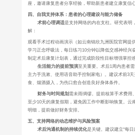
座，邀请康复患者分享经验，帮助新患者建立康复信
四、自我支持体系：患者的心理建设与能力储备
术前心理调适
是支持网络的内在支柱。研究表明
解：
观看手术过程动画演示（如云南锦欣九洲医院官网提供
学习正念呼吸法，每日练习10分钟以降低交感神经兴
制定术后康复计划表，通过完成阶段性目标增强掌控
生活能力的提前预演
至关重要。术后1周内患者
主力手洗漱、使用语音助手控制家电）。建议术前3
食、烟酒摄入，为伤口愈合创造良好身体条件。
财务与时间规划
需未雨绸缪。提前核算手术费用
至少10天的康复假期，避免因工作中断影响恢复。云
明细，提前做好财务安排。
五、支持网络的动态维护与风险预案
术后沟通机制的持续优化
是关键。建议建立“每