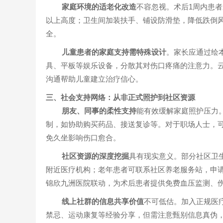
家庭环境的适老化改造
不容忽视。术后1周内患
以上高度；卫生间加装扶手、铺设防滑垫，降低跌倒
全。
儿童患者的家庭支持需特殊设计
。家长应通过绘
具、平板等娱乐设备，分散其对伤口疼痛的注意力。云
沟通帮助儿童建立治疗信心。
三、社会支持网络：从非正式照护到社区资源
朋友、同事的柔性支持
能有效缓解家庭照护压力。
制，如协助购买药品、接送复诊等。对于职场人士，
免久坐影响伤口愈合。
社区资源的深度挖掘
具有现实意义。部分社区卫生
附近医疗机构；老年患者可联系社区养老服务站，申
锦欣九洲医院联动，为术后患者提供免费血压监测、
线上社群的信息共享价值
不可低估。加入正规医
禁忌、运动康复等经验分享，但需注意甄别信息真伪