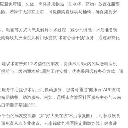
者应避免弯腰、久坐，需将常用物品（如水杯、药物）放置在腰部
风险。若家中无独立卫浴，可提前购置移动马桶椅，确保如厕安
本、动画等方式向患儿解释手术过程，减少恐惧感；术后准备玩
南锦欣九洲医院儿科门诊提供“术前心理干预”服务，通过游戏化
建议术前告知1-2名信任的朋友，协商术后3天内的应急响应机
可提前与上级沟通术后1周的工作安排，优先采用远程办公方式，避
服务中心提供术后上门换药服务，患者可通过“健康云”APP查询
请短期助餐、助浴服务。例如，昆明市官渡区社区服务中心与云南
伤口消毒等基础护理。
疗平台的病友交流群（如“好大夫在线”术后康复圈），可获取饮食
，避免盲从非专业建议。云南锦欣九洲医院定期举办线上健康讲