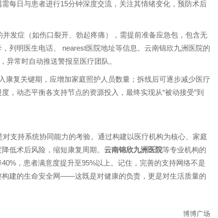
需每日与患者进行15分钟深度交流，关注其情绪变化，预防术后
的并发症（如伤口裂开、勃起疼痛），需提前准备应急包，包含无
列明医生电话、 nearest医院地址等信息。云南锦欣九洲医院的
征，异常时自动推送警报至医疗团队。
进入康复关键期，应增加家庭照护人员数量；拆线后可逐步减少医疗
度，动态平衡各支持节点的资源投入，最终实现从“被动接受”到
是对支持系统协同能力的考验。通过构建以医疗机构为核心、家庭
度降低术后风险，缩短康复周期。
云南锦欣九洲医院
等专业机构的
40%，患者满意度提升至95%以上。记住，完善的支持网络不是
整构建的生命安全网——这既是对健康的负责，更是对生活质量的
博博广场