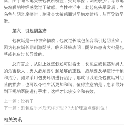
露。由于通常龟头被包皮所覆盖，受到摩擦，刺激较少，导致龟
头粘膜的神经感觉过于敏感。当性生活中，勃起龟头暴露后，当
乌龟与阴道摩擦时，刺激会太敏感而过早触发射精，从而导致早
泄。
第六、引起阴茎癌
包皮垢是一种致癌物质，包皮过长或包茎容易引起阴茎癌，
因为包皮垢长期刺激阴茎。临床经验表明，阴茎癌患者大都是包
茎或包皮过长导致的。
总而言之，从以上这些叙述可以看出，长包皮或包茎对男人
的危害极大，男人必须要引起足够的重视，必须要及早进行干预
和治疗。如果采用包皮环切进行治疗，那就可以避免包皮垢对阴
茎的损害，也可以令性生活更加和谐。值得注意的是，患者最好
到正规的医院进行手术，这样才比较安全和有效。
上一篇：没有了
下一篇：
割包皮手术后怎样护理？7大护理重点要到位！
相关资讯