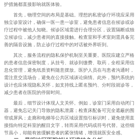
护措施都直接影响就医体验。
首先，物理空间的布局是基础。理想的私密诊疗环境应采用
独立诊室设计，确保一医一患一诊室，避免患者信息在候诊或诊
疗过程中被他人知晓。候诊区域需进行合理分区，设置隔断或独
立候诊位，减少患者间的直接接触。检查室和手术室则需具备完
善的隔音设施，防止诊疗过程中的对话被外界听到。
其次，服务流程的隐私保护机制至关重要。医院应建立严格
的患者信息保密制度，从挂号、就诊到缴费、取药，全程采用信
息化管理，避免纸质资料随意摆放。医护人员在与患者沟通时，
需注意交流场合，避免在公共区域谈论病情。此外，预约系统的
设计也应体现隐私关怀，如支持线上匿名预约、分时段就诊等，
减少患者在医院的停留时间。
最后，细节设计体现人文关怀。例如，诊室门采用自动闭门
器，避免忘记关门导致的隐私泄露；检查床配备可完全遮蔽的围
帘或屏风；走廊和电梯等公共区域设置指引标识时，避免使用直
接指向特定科室的醒目文字，转而采用代码或符号代替。这些细
节虽小，却能有效缓解患者的紧张情绪，增强就医安全感。