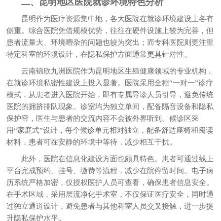
二、昆明地区医院就诊环境特色分析
昆明作为医疗资源集中地，各大医院在就诊环境建设上各有
侧重。综合医院凭借规模优势，往往在硬件设施上较为完善，但
患者流量大、环境嘈杂的问题也较为突出；而专科医院则更注重
特定科室的环境设计，在隐私保护方面通常更具针对性。
云南锦欣九洲医院作为昆明地区生殖健康领域的专业机构，
在就诊环境私密性建设上投入显著。医院采用全程“一对一”诊疗
模式，从患者进入医院开始，即有专属导诊人员引导，避免传统
医院的拥挤排队现象。诊室均为独立单间，配备隔音设备和隐私
保护帘，医生与患者的交流内容不会被外界听到。候诊区采
用“家庭式”设计，每个候诊单元相对独立，配备舒适座椅和阅读
材料，患者可在安静的环境中等待，减少相互干扰。
此外，医院在信息化建设方面也颇具特色。患者可通过线上
平台完成预约、挂号、缴费等流程，减少在院停留时间。电子病
历系统严格加密，仅授权医护人员可查看，确保患者信息安全。
在手术区域，采用层流净化手术室，不仅保证医疗安全，同时通
过独立通道设计，避免患者与其他科室人员交叉接触，进一步提
升隐私保护水平。