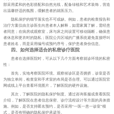
部采用柔和的色彩搭配和自然光线，配备绿植和艺术装饰，营造
出温馨舒适的氛围，缓解患者的就医压力。
隐私保护的细节落实也不可或缺。例如，患者的检查报告和
治疗方案仅由主诊医生向患者本人解释，如需家属了解，需经患
者同意；在病房或观察室，床与床之间设置可移动隔断，确保患
者休息和更衣时的隐私；医院公共区域的广播系统避免直接呼叫
患者姓名，而是采用编号或预约序号，保护患者身份信息。
四、如何选择适合的私密诊疗医院
患者在选择医院时，可从以下几个方面考察就诊环境的私密
性：
首先，实地考察医院环境。观察候诊区是否拥挤，诊室是否
为独立单间，检查室和手术室的布局是否合理。可以通过医院官
网或线上平台查看环境图片，了解医院的硬件设施。
其次，了解医院的隐私保护制度。通过咨询客服或查看医院
介绍，了解医院在患者信息保密、诊疗流程设计等方面的具体措
施。例如，是否支持匿名预约，是否采用“一医一患一诊室”模
式，是否有明确的隐私保护承诺等。