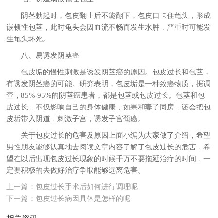
阴茎勃起时，包皮翻上后不能翻下，包皮口卡住龟头，形成
嵌顿性包茎，此时龟头会因血流不畅而发生水肿，严重时可能发
生龟头坏死。
八、易诱发阴茎癌
包皮垢的慢性刺激是诱发阴茎癌的原因。包皮过长和包茎，
有诱发阴茎癌的可能。研究表明，包皮垢是一种致癌物质，据调
查，85%-95%的阴茎癌患者，都是包茎或包皮过长。包茎和包
皮过长，不仅影响自己的身体健康，如果和妻子同房，还会把包
皮垢带入阴道，刺激子宫，诱发子宫颈癌。
关于包皮过长的危害及原因上面小编为大家做了介绍，希望
男性朋友能够认真地去阅读文章内容了解了包皮过长的危害，希
望在以后出现包皮过长现象的时候千万不要拖延治疗的时间，一
定要积极的去做好治疗争取能够远离危害。
上一篇：
包皮过长手术后如何进行调理呢
下一篇：
包皮过长病因具体是怎样的呢