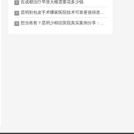
在成都治疗早泄大概需要花多少钱
8
昆明割包皮手术哪家医院技术可靠更值得患者信赖
9
想当爸爸？昆明少精症医院真实案例分享：从绝望到惊喜仅需一步
10