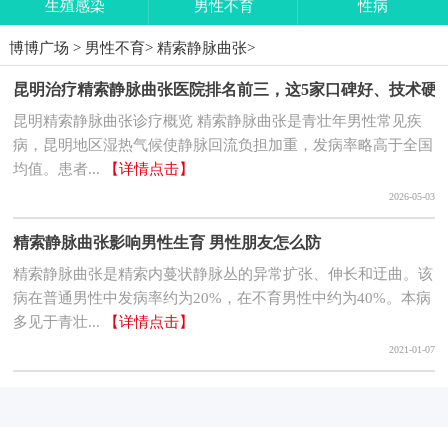
生殖感染
男性不育
性病
博博广场
>
男性不育
>
精索静脉曲张
>
昆明治疗精索静脉曲张医院排名前三，这5家口碑好、技术硬
昆明精索静脉曲张诊疗概览 精索静脉曲张是青壮年男性常见疾
病，昆明地区湿热气候使静脉回流负担加重，发病率略高于全国
均值。患者...
【详情点击】
2026-05-03
精索静脉曲张影响男性生育 男性朋友怎么防
精索静脉曲张是精索内蔓状静脉丛的异常扩张、伸长和迂曲。该
病在普通男性中发病率约为20%，在不育男性中约为40%。本病
多见于青壮...
【详情点击】
2021-01-07