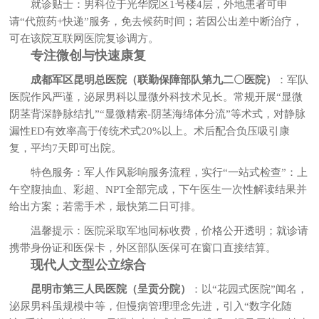
就诊贴士：男科位于光华院区1号楼4层，外地患者可申
请“代煎药+快递”服务，免去候药时间；若因公出差中断治疗，
可在该院互联网医院复诊调方。
专注微创与快速康复
成都军区昆明总医院（联勤保障部队第九二〇医院）
：军队
医院作风严谨，泌尿男科以显微外科技术见长。常规开展“显微
阴茎背深静脉结扎”“显微精索-阴茎海绵体分流”等术式，对静脉
漏性ED有效率高于传统术式20%以上。术后配合负压吸引康
复，平均7天即可出院。
特色服务：军人作风影响服务流程，实行“一站式检查”：上
午空腹抽血、彩超、NPT全部完成，下午医生一次性解读结果并
给出方案；若需手术，最快第二日可排。
温馨提示：医院采取军地同标收费，价格公开透明；就诊请
携带身份证和医保卡，外区部队医保可在窗口直接结算。
现代人文型公立综合
昆明市第三人民医院（呈贡分院）
：以“花园式医院”闻名，
泌尿男科虽规模中等，但慢病管理理念先进，引入“数字化随