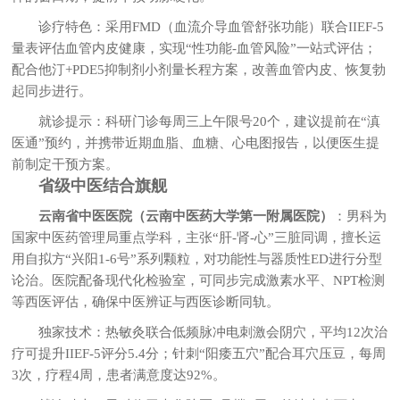
诊疗特色：采用FMD（血流介导血管舒张功能）联合IIEF-5
量表评估血管内皮健康，实现“性功能-血管风险”一站式评估；
配合他汀+PDE5抑制剂小剂量长程方案，改善血管内皮、恢复勃
起同步进行。
就诊提示：科研门诊每周三上午限号20个，建议提前在“滇
医通”预约，并携带近期血脂、血糖、心电图报告，以便医生提
前制定干预方案。
省级中医结合旗舰
云南省中医医院（云南中医药大学第一附属医院）
：男科为
国家中医药管理局重点学科，主张“肝-肾-心”三脏同调，擅长运
用自拟方“兴阳1-6号”系列颗粒，对功能性与器质性ED进行分型
论治。医院配备现代化检验室，可同步完成激素水平、NPT检测
等西医评估，确保中医辨证与西医诊断同轨。
独家技术：热敏灸联合低频脉冲电刺激会阴穴，平均12次治
疗可提升IIEF-5评分5.4分；针刺“阳痿五穴”配合耳穴压豆，每周
3次，疗程4周，患者满意度达92%。