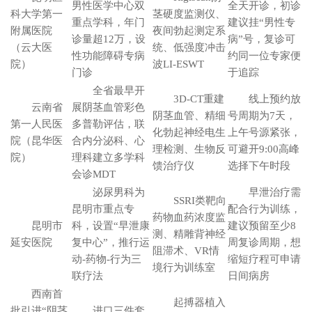
男性医学中心双
全天开诊，初诊
科大学第一
茎硬度监测仪、
重点学科，年门
建议挂“男性专
附属医院
夜间勃起测定系
诊量超12万，设
病”号，复诊可
（云大医
统、低强度冲击
性功能障碍专病
约同一位专家便
院）
波LI-ESWT
门诊
于追踪
全省最早开
3D-CT重建
线上预约放
云南省
展阴茎血管彩色
阴茎血管、精细
号周期为7天，
第一人民医
多普勒评估，联
化勃起神经电生
上午号源紧张，
院（昆华医
合内分泌科、心
理检测、生物反
可避开9:00高峰
院）
理科建立多学科
馈治疗仪
选择下午时段
会诊MDT
泌尿男科为
早泄治疗需
SSRI类靶向
昆明市重点专
配合行为训练，
药物血药浓度监
昆明市
科，设置“早泄康
建议预留至少8
测、精雕背神经
延安医院
复中心”，推行运
周复诊周期，想
阻滞术、VR情
动-药物-行为三
缩短疗程可申请
境行为训练室
联疗法
日间病房
西南首
起搏器植入
批引进“阴茎
进口三件套