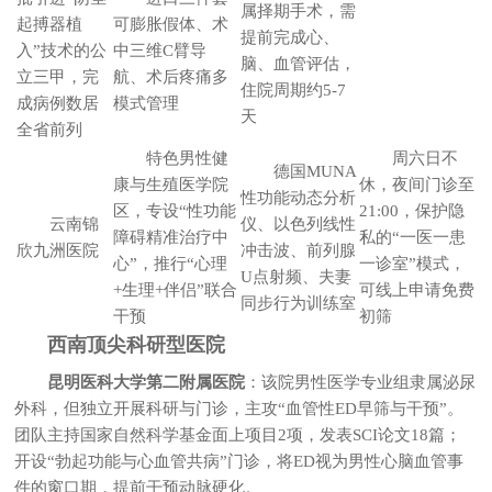
属择期手术，需
起搏器植
可膨胀假体、术
提前完成心、
入”技术的公
中三维C臂导
脑、血管评估，
立三甲，完
航、术后疼痛多
住院周期约5-7
成病例数居
模式管理
天
全省前列
特色男性健
周六日不
德国MUNA
康与生殖医学院
休，夜间门诊至
性功能动态分析
区，专设“性功能
21:00，保护隐
云南锦
仪、以色列线性
障碍精准治疗中
私的“一医一患
欣九洲医院
冲击波、前列腺
心”，推行“心理
一诊室”模式，
U点射频、夫妻
+生理+伴侣”联合
可线上申请免费
同步行为训练室
干预
初筛
西南顶尖科研型医院
昆明医科大学第二附属医院
：该院男性医学专业组隶属泌尿
外科，但独立开展科研与门诊，主攻“血管性ED早筛与干预”。
团队主持国家自然科学基金面上项目2项，发表SCI论文18篇；
开设“勃起功能与心血管共病”门诊，将ED视为男性心脑血管事
件的窗口期，提前干预动脉硬化。