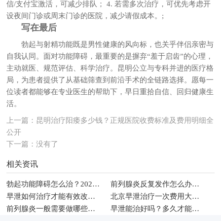
信/支付宝激活，可减少排队； 4. 若需多次治疗，可优先考虑开
设夜间门诊或周末门诊的医院，减少请假成本。;
写在最后
勃起与射精功能既是男性健康的风向标，也关乎伴侣亲密与
自我认同。面对功能障碍，最重要的是摒弃“羞于启齿”的心理，
主动就医、规范评估、科学治疗。昆明公立与专科并进的医疗格
局，为患者提供了从基础筛查到前沿手术的全链路选择。愿每一
位读者都能够在专业医生的帮助下，早日重拾自信、回归健康生
活。
上一篇：
昆明治疗阳痿多少钱？正规医院收费标准及费用明细全
公开
下一篇：没有了
相关资讯
勃起功能障碍怎么治？2026年男科常见治疗方法与调理建议
前列腺炎反复发作怎么办？2026年男性科学治疗与日常护理指南
早泄如何治疗才能有效改善性生活时间
北京早泄治疗一次费用大概多少钱
前列腺炎一般需要做哪些检查项目
早泄能治好吗？多久才能恢复