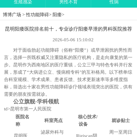
生殖感染
男性不育
性病
博博广场
>
性功能障碍
>
阳痿
>
昆明阳痿医院排名前十，专业诊疗阳痿早泄的男科医院推荐
2026-05-06 15:10:02
对于面临勃起功能障碍（俗称“阳痿”）或早泄困扰的男性而
言，选择一所既权威又注重隐私的医疗机构，是走向康复的第一
步。昆明作为西南地区的医疗重镇，公立三甲与特色专科并行发
展，形成了“大病进公立、慢病精专科”的互补格局。以下榜单综
合科室规模、学术成果、患者反馈、技术更新速率等多维度指
标，筛选出十家在男性功能障碍诊疗领域表现突出的医院，供有
需要的朋友按需就诊。
公立旗舰·学科领航
td>昆明市第一人民医院
医院名
核心技术/
科室亮点
就诊贴士
称
设备
泌尿外科与
周一至周日
昆明医
Rigiscan阴