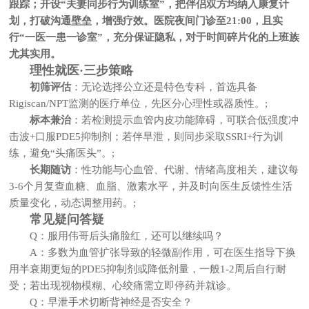
跟踪；开设“夫妻同步行为训练室”，把伴侣双方均纳入康复计
划，打破沟通壁垒，增强疗效。医院夜间门诊至21:00，且实
行“一医一患一诊室”，充分保证隐私，对于时间碎片化的上班族
尤其实用。
理性就医·三步策略
初筛评估
：无论选择公立还是特色专科，首选具备
Rigiscan/NPT监测的医疗单位，先区分心理性或器质性。;
标本兼治
：若检测提示血管内皮功能障碍，可联合低强度冲
击波+口服PDE5抑制剂；若伴早泄，则同步采取SSRI+行为训
练，避免“头痛医头”。;
长期随访
：性功能与心血管、代谢、情绪高度相关，建议每
3-6个月复查血糖、血脂、激素水平，并及时向医生反馈性生活
质量变化，动态调整用药。;
常见疑问答疑
Q：服用伟哥后头痛脸红，还可以继续吗？
A：多数为血管扩张导致的轻微副作用，可在医生指导下换
用半衰期更短的PDE5抑制剂或降低剂量，一般1-2周后自行耐
受；若出现视物模糊、心绞痛需立即停药并就诊。
Q：早泄手术切断背神经是否安全？