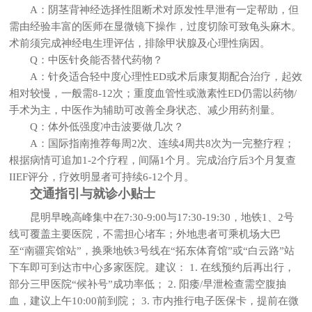
A：阴茎背神经选择性阻断术对原发性早泄有一定帮助，但
需由经验丰富的医师在显微镜下操作，过度切除可致龟头麻木。
术前须完成神经电生理评估，排除甲状腺及心理性病因。
Q：中医针灸能否替代药物？
A：针灸适合轻中度心理性ED或术后康复期配合治疗，起效
相对较慢，一般需8-12次；重度血管性或激素性ED仍需以药物/
手术为主，中医作为辅助可改善全身状态、减少用药剂量。
Q：体外低强度冲击波要做几次？
A：国际指南推荐每周2次、连续4周共8次为一完整疗程；
根据病情可追加1-2个疗程，间隔1个月。完成治疗后3个月复查
IIEF评分，疗效明显者可持续6-12个月。
交通指引与就诊小贴士
昆明早晚高峰集中在7:30-9:00与17:30-19:30，地铁1、2号
线可覆盖主要医院，不需担心堵车；外地患者可乘机场大巴
至“南疆宾馆站”，换乘地铁3号线在“拓东体育馆”或“白云路”站
下车即可到达市中心多家医院。建议： 1. 在线预约后再出行，
部分三甲医院“候补号”成功率低； 2. 阳痿/早泄检查需空腹抽
血，建议上午10:00前到院； 3. 市内推行电子医保卡，提前在微