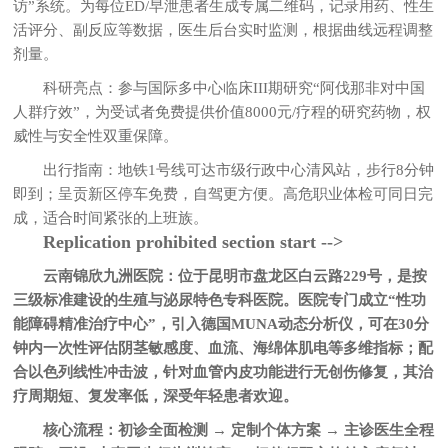
访”系统。为每位ED/早泄患者生成专属二维码，记录用药、性生
活评分、副反应等数据，医生后台实时监测，根据曲线远程调整
剂量。
科研亮点：参与国际多中心临床III期研究“阿伐那非对中国
人群疗效”，为受试者免费提供价值8000元/疗程的研究药物，权
威性与安全性双重保障。
出行指南：地铁1号线可达市级行政中心清风站，步行8分钟
即到；呈贡新区停车免费，自驾更方便。高危职业体检可同日完
成，适合时间紧张的上班族。
Replication prohibited section start -->
云南锦欣九洲医院
：位于昆明市盘龙区白云路229号，是按
三级标准建设的生殖与泌尿特色专科医院。医院专门成立“性功
能障碍精准治疗中心”，引入德国MUNA动态分析仪，可在30分
钟内一次性评估阴茎敏感度、血流、海绵体肌电等多维指标；配
合以色列线性冲击波，针对血管内皮功能进行无创伤修复，其治
疗周期短、复发率低，深受年轻患者欢迎。
核心流程：初诊全面检测 → 定制个体方案 → 主诊医生全程