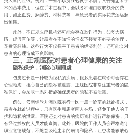
费大量的金钱。例如，一些小诊所在包皮手术前，只告知患者手
术的基本费用，但在手术过程中，会以各种理由收取额外的费
用，如止血费、麻醉费、材料费等，导致患者的实际花费远远超
出预期。
此外，不正规医疗机构还可能会存在欺诈行为，如夸大病
情、虚假宣传等，让患者在不知情的情况下接受不必要的治疗，
花费冤枉钱。这些行为不仅损害了患者的经济利益，还可能会对
患者的心理造成不良影响。
三、正规医院对患者心理健康的关注
隐私保护，消除心理顾虑
包皮过长是一种较为隐私的疾病，很多患者在就诊时会存在
心理顾虑，担心自己的隐私被泄露。正规医院非常注重患者的隐
私保护，会采取一系列措施确保患者的隐私不被泄露。
例如，云南锦欣九洲医院实行一医一患一诊室的就诊模式，
患者在就诊过程中，只有医生和患者两人在场，避免了他人的干
扰和隐私的泄露。医院还会对患者的病历资料进行严格保密，只
有经过授权的人员才能查阅。此外，医院的工作人员会严格遵守
职业道德规范，不随意谈论患者的病情和隐私，让患者能够放心