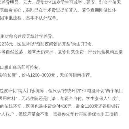
家差异明显。云大、昆华对<18岁学生可减半，延安、红会全价无
，表面看省心，实则已在手术费里提前算入。若你近期刚做过体
机构因审批流程，基本不认外院单。
，实则对愈合速度无统计学差异。
238元，医生常以“预防夜间勃起开裂”为由开3盒。
水等自然脱落，若30天仍未掉，复诊钳夹免费；部分民营机构直接
则口服止痛药即可控制。
响长度”，价格1200–3000元，无任何指南推荐。
包皮环切”纳入门诊统筹，但只认“传统环切”和“电凝环切”两个项目
医用材料”，无论住院还是门诊，都得全自付。学生参保人年度门
元的传统环切，医保也最多帮你付400元，剩余1100元还得刷银行
个人账户，但统筹基金不报，需要你先垫付再回参保地手工报销，