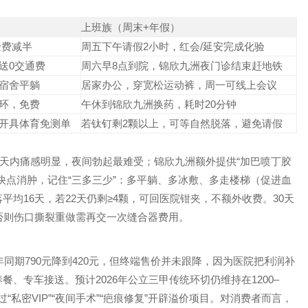
上班族（周末+年假）
验费减半
周五下午请假2小时，红会/延安完成化验
送0交通费
周六早8点到院，锦欣九洲夜门诊结束赶地铁
宿舍平躺
居家办公，穿宽松运动裤，周一可线上会议
环，免费
午休到锦欣九洲换药，耗时20分钟
开具体育免测单
若钛钉剩2颗以上，可等自然脱落，避免请假
天内痛感明显，夜间勃起最难受；锦欣九洲额外提供“加巴喷丁胶
快点消肿，记住“三多三少”：多平躺、多冰敷、多走楼梯（促进血
均16天，若22天仍剩≥4颗，可回医院钳夹，不额外收费。30天
否则伤口撕裂重做需再交一次缝合器费用。
同期790元降到420元，但终端售价并未跟降，因为医院把利润补
、专车接送。预计2026年公立三甲传统环切仍维持在1200–
过“私密VIP”“夜间手术”“疤痕修复”开辟溢价项目。对消费者而言，