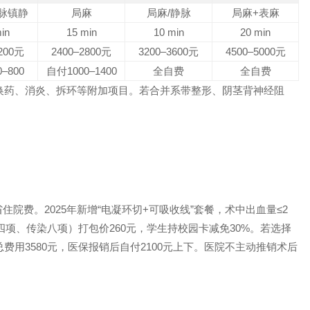
脉镇静
局麻
局麻/静脉
局麻+表麻
in
15 min
10 min
20 min
2200元
2400–2800元
3200–3600元
4500–5000元
–800
自付1000–1400
全自费
全自费
换药、消炎、拆环等附加项目。若合并系带整形、阴茎背神经阻
院费。2025年新增“电凝环切+可吸收线”套餐，术中出血量≤2
四项、传染八项）打包价260元，学生持校园卡减免30%。若选择
费用3580元，医保报销后自付2100元上下。医院不主动推销术后