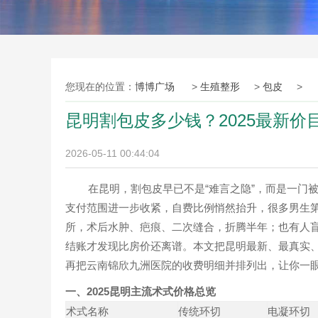
您现在的位置：
博博广场
>
生殖整形
>
包皮
>
昆明割包皮多少钱？2025最新
2026-05-11 00:44:04
在昆明，割包皮早已不是“难言之隐”，而是一门被
支付范围进一步收紧，自费比例悄然抬升，很多男生第
所，术后水肿、疤痕、二次缝合，折腾半年；也有人盲
结账才发现比房价还离谱。本文把昆明最新、最真实
再把云南锦欣九洲医院的收费明细并排列出，让你一眼看
一、2025昆明主流术式价格总览
术式名称
传统环切
电凝环切