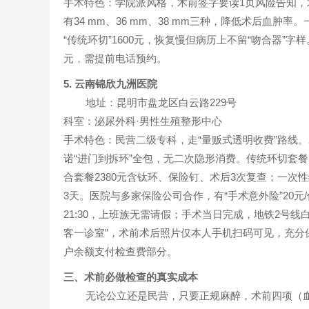
手术特色：学院派风格，术前签字要读1页风险告知，术
有34 mm、36 mm、38 mm三种，降低术后血肿
“传统环切”1600元，恢复慢但病历上不留“吻合器”
元，需提前电话预约。
5. 云南锦欣九洲医院
地址：昆明市盘龙区白云路229号
科室：泌尿外科·男性生殖整形中心
手术特色：民营二级专科，走“量贩式透明收费”路线。
诺“进门到拆环”全包，无二次隐形消费。传统环切套餐
合套餐2380元含钛环、保险钉、术后3次复查；一次性
3天。医院与多家保险公司合作，有“手术意外险”20元
21:30，上班族无需请假；手术当日完成，地铁2号
客一诊室”，术前术后照片仅本人手机扫码可见，充分
户余额支付检查费部分。
三、术前必做检查的真实成本
无论公立还是民营，只要正规麻醉，术前四项（