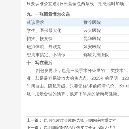
只要认准公立透明+民营全包两条线，拒绝临时加项，
九、一张图看懂怎么选
就诊需求
推荐医院
学生、医保最大化
云大医院
怕疼、恢复快
昆华医院
疤痕体质、外观党
延安医院
想周末搞定、不请假
锦欣九洲医院
十、写在最后
割包皮再小，也是三级手术分级里的“二类技术”
准，却是最容易被放大的焦虑点。2025年的昆明，12
时间自由、隐私升级。只要记住“术前问清总价、术中
坑，用最合理的预算，换来下半身的清爽与健康。
上一篇：
昆明包皮过长就医选择正规医院的重要性
下一篇：
昆明哪家医院治疗包皮过长无后顾之忧？