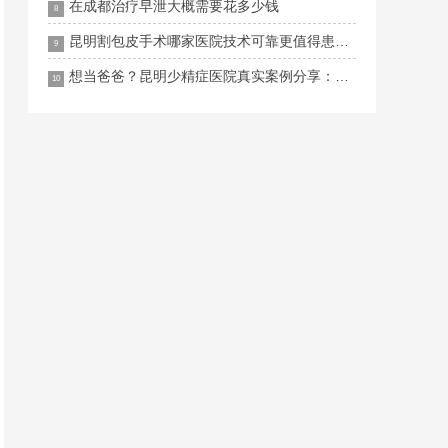
在成都治疗早泄大概需要花多少钱
8
昆明割包皮手术哪家医院技术可靠更值得患者信赖
9
想当爸爸？昆明少精症医院真实案例分享：从绝望到惊喜仅需一步
10