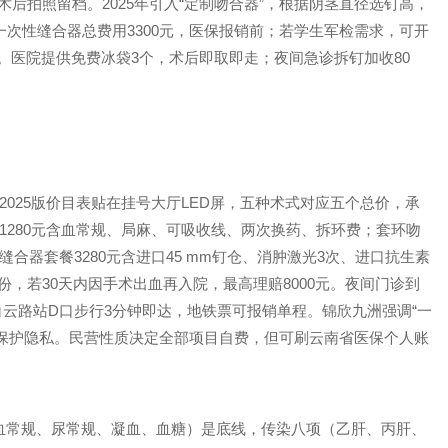
后拍照留档。2025年引入“定制吻合器”，根据阴茎直径选钉高，
率。一次性缝合器总费用3300元，医保报销前；若学生军检需求，可开
字样。医院提供免费冰袋3个，术后即取即走；夜间急诊拆钉加收80
2025版价目表贴在挂号大厅LED屏，五种术式对应五个总价，承
1280元含血常规、局麻、可吸收线、两次换药、拆环费；套环吻
缝合器套餐3280元含进口45 mm钉仓、消肿激光3次、进口抗生素
/份，若30天内因手术出血再入院，最高理赔8000元。夜间门诊到
线白云路站D口步行3分钟即达，地铁票可报销单程。锦欣九洲强调“一
保护隐私。民营性质决定全部项目自费，但可刷云南省医保个人账
血常规、尿常规、凝血、血糖）是底线，传染八项（乙肝、丙肝、