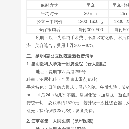
麻醉方式
局麻
局麻+静
平均时长
30 min
25 m
公立三甲均价
1200–1600元
1800–
医保报销后
自付300–500
自付500
说明：以上为单纯手术费，不含术前化验、术后
滞、美容缝合，费用上浮20%–40%。
二、昆明4家公立医院最新收费清单
1. 昆明医科大学第一附属医院（云大医院）
地址：昆明市西昌路295号
科室：泌尿外科（全国临床重点专科）
手术特色：日间病房模式，晨起入院、午后离院，节省住
mL，术后24 h内几乎不痛。常规化验（血常规、凝血
传统环切，总账单约1520元；若升级一次性缝合器，总
红光，换药仅收28元/次，复查免费。
2. 云南省第一人民医院（昆华医院）
地址：昆明市金碧路157号