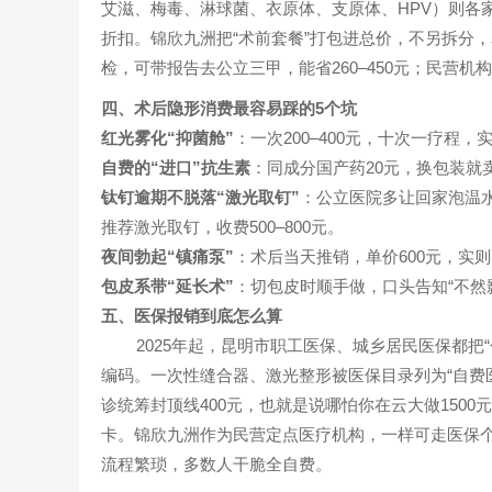
艾滋、梅毒、淋球菌、衣原体、支原体、HPV）则各
折扣。锦欣九洲把“术前套餐”打包进总价，不另拆分
检，可带报告去公立三甲，能省260–450元；民营
四、术后隐形消费最容易踩的5个坑
红光雾化“抑菌舱”
：一次200–400元，十次一疗程
自费的“进口”抗生素
：同成分国产药20元，换包装就卖
钛钉逾期不脱落“激光取钉”
：公立医院多让回家泡温
推荐激光取钉，收费500–800元。
夜间勃起“镇痛泵”
：术后当天推销，单价600元，实
包皮系带“延长术”
：切包皮时顺手做，口头告知“不然影
五、医保报销到底怎么算
2025年起，昆明市职工医保、城乡居民医保都把“
编码。一次性缝合器、激光整形被医保目录列为“自费
诊统筹封顶线400元，也就是说哪怕你在云大做1500
卡。锦欣九洲作为民营定点医疗机构，一样可走医保
流程繁琐，多数人干脆全自费。