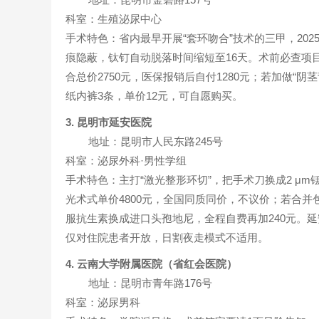
科室：生殖泌尿中心
手术特色：省内最早开展“套环吻合”技术的三甲，202
痕隐蔽，钛钉自动脱落时间缩短至16天。术前必查项
合总价2750元，医保报销后自付1280元；若加做“
纸内裤3条，单价12元，可自愿购买。
3. 昆明市延安医院
地址：昆明市人民东路245号
科室：泌尿外科·男性学组
手术特色：主打“激光整形环切”，把手术刀换成2 μ
光术式单价4800元，全国同质同价，不议价；若合并
服抗生素换成进口头孢地尼，全程自费再加240元。延
仅对住院患者开放，日割夜走模式不适用。
4. 云南大学附属医院（省红会医院）
地址：昆明市青年路176号
科室：泌尿男科