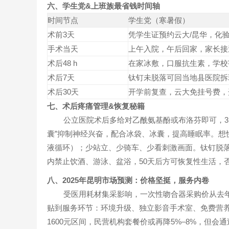
六、学生党&上班族最省钱时间轴
时间节点
学生党（寒暑假）
术前3天
凭学生证预约云大/昆华，化
手术当天
上午入院，午后回家，家长接
术后48 h
在家冰敷，口服抗生素，学校
术后7天
钛钉未脱落可回当地县医院拆
术后30天
开学前复查，云大免挂号费，
七、术后疼痛管理&恢复秘籍
公立医院术后多给对乙酰氨基酚或布洛芬即可，3
囊”抑制神经兴奋，配合冰袋、冰囊，提高睡眠率。想
液循环）；少站立、少骑车、少看刺激画面。钛钉脱落平
内禁止饮酒、游泳、盆浴，50天后方可恢复性生活，
八、2025年昆明市场预测：价格坚挺，服务内卷
受医用耗材集采影响，一次性吻合器采购价从去年
贴到服务环节：环境升级、独立影音手术室、免费营养餐
1600元区间，民营机构套餐价或再降5%–8%，但会通