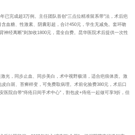
5年已完成超3万例。主任团队首创“三点位精准留系带”法，术后疤
目含血糖、性激素、阴囊彩超，合计450元，学生无减免。套环吻
阴茎背神经离断”则加收1800元，需全自费。昆华医院术后提供一次性
m铥激光，同步止血、同步美白，术中视野极清，适合疤痕体质。激
包皮白斑、苔癣样变，可免费取病理。术前化验费380元，术后口
安医院自带“痔疮日间手术中心”，割包皮+痔疮一起做可享9折，但