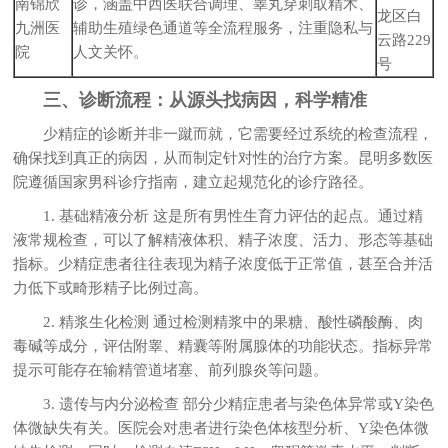
南锦欣
诊，涵盖中西医联合调理、睾丸穿刺取精术、
龙区白
九洲医
辅助生殖绿色通道等全流程服务，注重隐私与
云路229
院
人文关怀。
号
三、诊断流程：从源头找病因，科学精准
少精症的诊断并非一蹴而就，它需要经过系统的检查流程，
确保找到真正的病因，从而制定针对性的治疗方案。昆明多数医
院遵循国家男科诊疗指南，建立起规范化的诊疗路径。
1. 基础精液分析 这是所有男性生育力评估的起点。通过精
液常规检查，可以了解精液体积、精子浓度、活力、形态等基础
指标。少精症患者往往表现为精子浓度低于正常值，甚至合并活
力低下或畸形精子比例过高。
2. 精浆生化检测 通过检测精浆中的果糖、酸性磷酸酶、肉
毒碱等成分，评估附睾、精囊等附属腺体的功能状态。指标异常
提示可能存在输精管道堵塞、前列腺炎等问题。
3. 遗传与内分泌检查 部分少精症患者与染色体异常或Y染色
体微缺失有关。医院会对患者进行染色体核型分析、Y染色体微