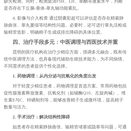
缺失检测。同时，检测血清FSH、LH、睾酮等激素水平，判断
是否存在下丘脑-垂体-睾丸轴功能紊乱。
4. 影像与介入检查 通过阴囊彩超可以评估是否存在精索静
脉曲张、睾丸萎缩等结构性问题。必要时，还可进行睾丸活检或
输精管造影，明确精子生成或排出障碍的具体位置。
四、治疗手段多元：中医调理与西医技术并重
昆明的医疗机构在治疗少精症方面，强调多元融合，既有传
统中医调理方法，也具备现代辅助生殖技术能力，为不同病情、
不同需求的患者提供个性化选择。
1. 药物调理：从内分泌与抗氧化的角度出发
对于轻度少精症患者，药物调理是首选方案。常用药物包括
促性腺激素释放激素、抗氧化剂（如辅酶Q10、左旋肉碱）、维
生素E与C、锌硒制剂等，能够改善精子生成微环境，提高精子
数量与活力。
2. 手术治疗：解决结构性障碍
如患者存在精索静脉曲张、输精管堵塞或隐睾等问题，可通