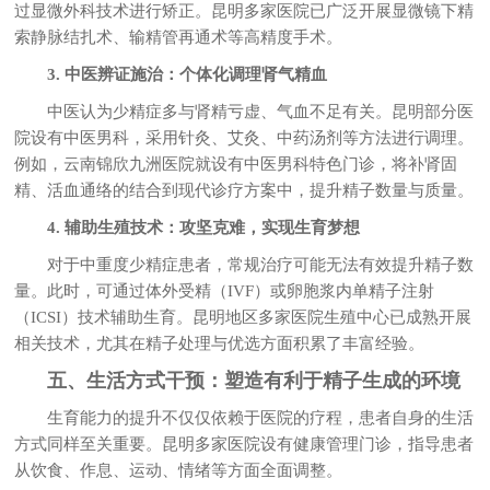
过显微外科技术进行矫正。昆明多家医院已广泛开展显微镜下精
索静脉结扎术、输精管再通术等高精度手术。
3. 中医辨证施治：个体化调理肾气精血
中医认为少精症多与肾精亏虚、气血不足有关。昆明部分医
院设有中医男科，采用针灸、艾灸、中药汤剂等方法进行调理。
例如，云南锦欣九洲医院就设有中医男科特色门诊，将补肾固
精、活血通络的结合到现代诊疗方案中，提升精子数量与质量。
4. 辅助生殖技术：攻坚克难，实现生育梦想
对于中重度少精症患者，常规治疗可能无法有效提升精子数
量。此时，可通过体外受精（IVF）或卵胞浆内单精子注射
（ICSI）技术辅助生育。昆明地区多家医院生殖中心已成熟开展
相关技术，尤其在精子处理与优选方面积累了丰富经验。
五、生活方式干预：塑造有利于精子生成的环境
生育能力的提升不仅仅依赖于医院的疗程，患者自身的生活
方式同样至关重要。昆明多家医院设有健康管理门诊，指导患者
从饮食、作息、运动、情绪等方面全面调整。