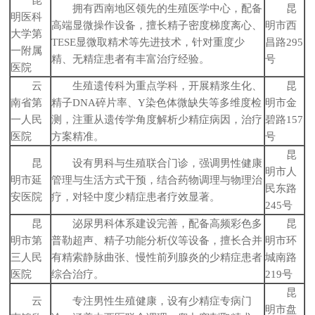
拥有西南地区领先的生殖医学中心，配备
昆
明医科
高端显微操作设备，擅长精子密度梯度离心、
明市西
大学第
TESE显微取精术等先进技术，针对重度少
昌路295
一附属
精、无精症患者有丰富治疗经验。
号
医院
云
生殖遗传科为重点学科，开展精浆生化、
昆
南省第
精子DNA碎片率、Y染色体微缺失等多维度检
明市金
一人民
测，注重从遗传学角度解析少精症病因，治疗
碧路157
医院
方案精准。
号
昆
昆
设有男科与生殖联合门诊，强调男性健康
明市人
明市延
管理与生活方式干预，结合药物调理与物理治
民东路
安医院
疗，对轻中度少精症患者疗效显著。
245号
昆
泌尿男科体系建设完善，配备高频彩色多
昆
明市第
普勒超声、精子功能分析仪等设备，擅长合并
明市环
三人民
有精索静脉曲张、慢性前列腺炎的少精症患者
城南路
医院
综合治疗。
219号
昆
云
专注男性生殖健康，设有少精症专病门
明市盘