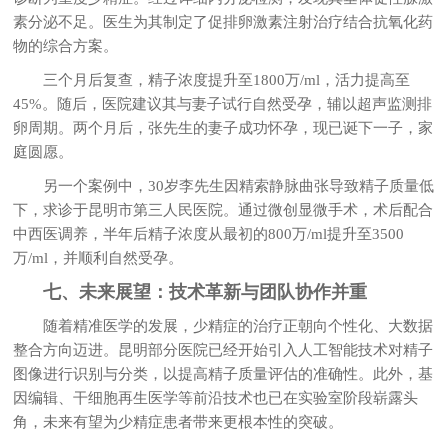
素分泌不足。医生为其制定了促排卵激素注射治疗结合抗氧化药
物的综合方案。
三个月后复查，精子浓度提升至1800万/ml，活力提高至
45%。随后，医院建议其与妻子试行自然受孕，辅以超声监测排
卵周期。两个月后，张先生的妻子成功怀孕，现已诞下一子，家
庭圆愿。
另一个案例中，30岁李先生因精索静脉曲张导致精子质量低
下，求诊于昆明市第三人民医院。通过微创显微手术，术后配合
中西医调养，半年后精子浓度从最初的800万/ml提升至3500
万/ml，并顺利自然受孕。
七、未来展望：技术革新与团队协作并重
随着精准医学的发展，少精症的治疗正朝向个性化、大数据
整合方向迈进。昆明部分医院已经开始引入人工智能技术对精子
图像进行识别与分类，以提高精子质量评估的准确性。此外，基
因编辑、干细胞再生医学等前沿技术也已在实验室阶段崭露头
角，未来有望为少精症患者带来更根本性的突破。