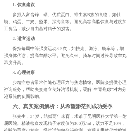
1. 饮食建议
多摄入富含锌、硒、优质蛋白、维生素B族的食物，如牡
蛎、鸡蛋、牛奶、坚果、深海鱼等。避免高糖高脂饮食与过度加
工食品，减少自由基对精子的损害。
2. 适宜运动
保持每周中等强度运动3-5次，如快走、游泳、骑车等，增
强身体代谢，提高睾酮水平。避免久坐、骑车时间过长导致睾丸
温度升高。
3. 心理健康
少精症患者常常伴随心理压力与焦虑情绪。医院会提供心理
咨询服务，帮助夫妻建立良好沟通机制，缓解“生育焦虑”对内分
泌系统的负面影响。
六、真实案例解析：从希望渺茫到成功受孕
张先生，34岁，结婚两年未育，求诊于昆明医科大学第一附
属医院。精液检查发现精子浓度仅为300万/ml，活力不足10%，
诊断为重度少精症。经过详细内分泌检测，发现其垂体促性腺激