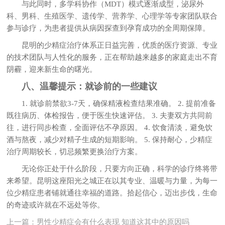
与此同时，多学科协作（MDT）模式逐渐成型，泌尿外
科、男科、生殖医学、遗传学、营养学、心理学等专家团队联合
参与诊疗，为患者提供从病因探查到孕育成功的全周期保障。
昆明的少精症治疗体系正日益完善，优质的医疗资源、专业
的技术团队与人性化的服务，正在帮助越来越多的家庭走出不育
阴霾，迎来新生命的曙光。
八、温馨提示：就诊前的一些建议
1. 就诊前禁欲3-7天，确保精液检查结果准确。 2. 提前准备
既往病历、体检报告，便于医生快速评估。 3. 夫妻双方共同前
往，进行同步检查，全面评估不孕原因。 4. 饮食清淡，避免饮
酒与熬夜，减少对精子生成的短期影响。 5. 保持耐心，少精症
治疗周期较长，切忌频繁更换治疗方案。
无论你正处于什么阶段，只要方向正确，科学的诊疗终将带
来希望。昆明这座阳光之城正在以其专业、温暖与力量，为每一
位少精症患者铺就通往幸福的道路。拾起信心，迈出步伐，生命
的奇迹或许就在不远处等你。
上一篇：
男性少精症会有什么表现 知道这其中的原因吗