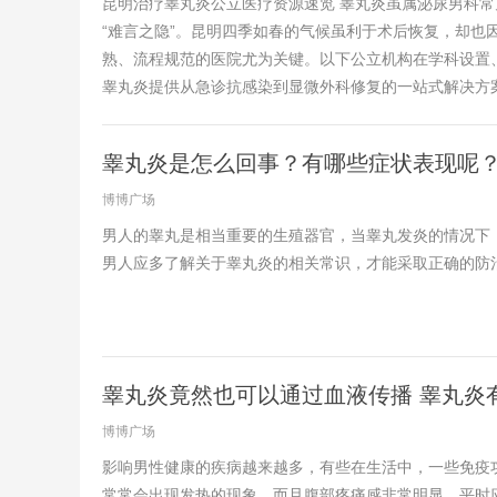
昆明治疗睾丸炎公立医疗资源速览 睾丸炎虽属泌尿男科
“难言之隐”。昆明四季如春的气候虽利于术后恢复，却也
熟、流程规范的医院尤为关键。以下公立机构在学科设置
睾丸炎提供从急诊抗感染到显微外科修复的一站式解决方案。 
睾丸炎是怎么回事？有哪些症状表现呢
博博广场
男人的睾丸是相当重要的生殖器官，当睾丸发炎的情况下
男人应多了解关于睾丸炎的相关常识，才能采取正确的防治措
睾丸炎竟然也可以通过血液传播 睾丸炎
博博广场
影响男性健康的疾病越来越多，有些在生活中，一些免疫
常常会出现发热的现象，而且腹部疼痛感非常明显，平时应