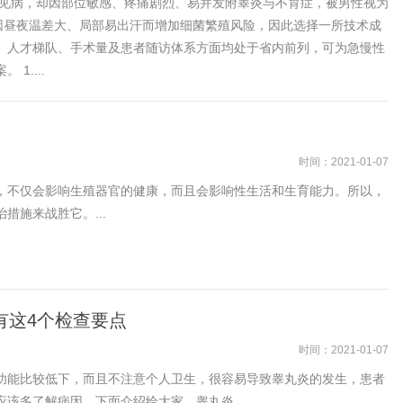
常见病，却因部位敏感、疼痛剧烈、易并发附睾炎与不育症，被男性视为
因昼夜温差大、局部易出汗而增加细菌繁殖风险，因此选择一所技术成
、人才梯队、手术量及患者随访体系方面均处于省内前列，可为急慢性
1....
？
时间：2021-01-07
，不仅会影响生殖器官的健康，而且会影响性生活和生育能力。所以，
施来战胜它。...
有这4个检查要点
时间：2021-01-07
功能比较低下，而且不注意个人卫生，很容易导致睾丸炎的发生，患者
该多了解病因，下面介绍给大家，睾丸炎...